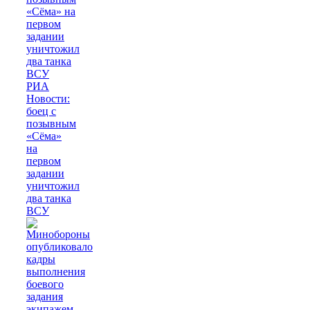
РИА
Новости:
боец с
позывным
«Сёма»
на
первом
задании
уничтожил
два танка
ВСУ