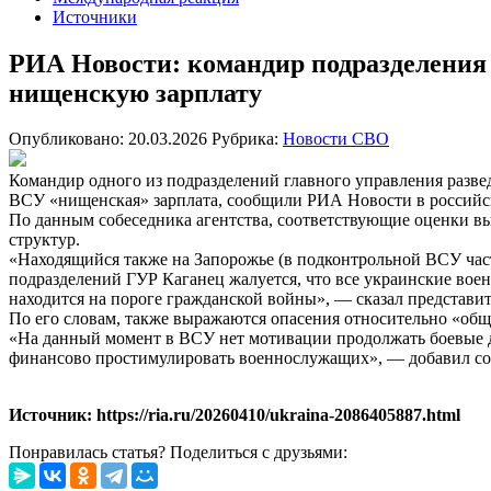
Источники
РИА Новости: командир подразделения
нищенскую зарплату
Опубликовано: 20.03.2026
Рубрика:
Новости СВО
Командир одного из подразделений главного управления разве
ВСУ «нищенская» зарплата, сообщили РИА Новости в российс
По данным собеседника агентства, соответствующие оценки в
структур.
«Находящийся также на Запорожье (в подконтрольной ВСУ част
подразделений ГУР Каганец жалуется, что все украинские вое
находится на пороге гражданской войны», — сказал представит
По его словам, также выражаются опасения относительно «общ
«На данный момент в ВСУ нет мотивации продолжать боевые д
финансово простимулировать военнослужащих», — добавил соб
Источник: https://ria.ru/20260410/ukraina-2086405887.html
Понравилась статья? Поделиться с друзьями: