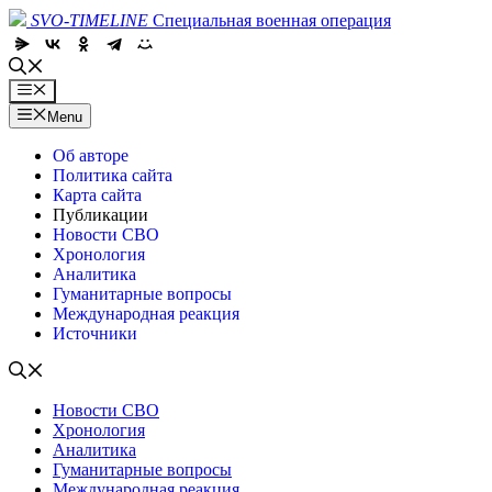
Skip
SVO-TIMELINE
Специальная военная операция
to
content
Menu
Menu
Об авторе
Политика сайта
Карта сайта
Публикации
Новости СВО
Хронология
Аналитика
Гуманитарные вопросы
Международная реакция
Источники
Новости СВО
Хронология
Аналитика
Гуманитарные вопросы
Международная реакция