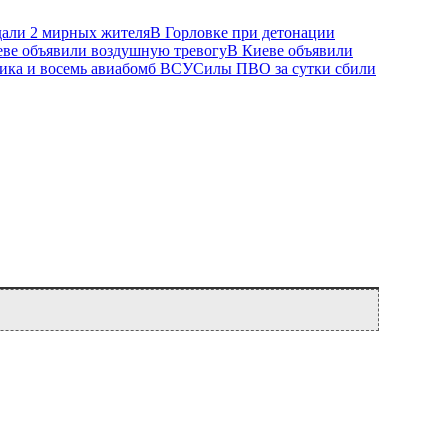
В Горловке при детонации
В Киеве объявили
Силы ПВО за сутки сбили