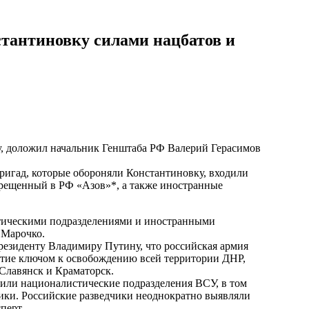
тантиновку силами нацбатов и
у, доложил начальник Генштаба РФ Валерий Герасимов
бригад, которые обороняли Константиновку, входили
прещенный в РФ «Азов»*, а также иностранные
тическими подразделениями и иностранными
 Марочко.
езиденту Владимиру Путину, что российская армия
ытие ключом к освобождению всей территории ДНР,
Славянск и Краматорск.
одили националистические подразделения ВСУ, в том
ики. Российские разведчики неоднократно выявляли
перт.