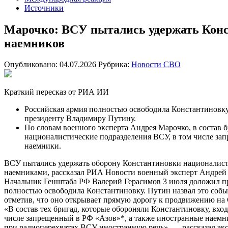
Источники
Марочко: ВСУ пытались удержать Конс
наемников
Опубликовано: 04.07.2026
Рубрика:
Новости СВО
Краткий пересказ от РИА ИИ
Российская армия полностью освободила Константиновк
президенту Владимиру Путину.
По словам военного эксперта Андрея Марочко, в состав 
националистические подразделения ВСУ, в том числе за
наемники.
ВСУ пытались удержать оборону Константиновки националис
наемниками, рассказал РИА Новости военный эксперт Андрей
Начальник Генштаба РФ Валерий Герасимов 3 июля доложил пр
полностью освободила Константиновку. Путин назвал это соб
отметив, что оно открывает прямую дорогу к продвижению на 
«В состав тех бригад, которые обороняли Константиновку, вх
числе запрещенный в РФ «Азов»*, а также иностранные наемн
при радиоперехватах ВСУ иностранную речь», — рассказал экс