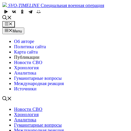
Skip
SVO-TIMELINE
Специальная военная операция
to
content
Menu
Menu
Об авторе
Политика сайта
Карта сайта
Публикации
Новости СВО
Хронология
Аналитика
Гуманитарные вопросы
Международная реакция
Источники
Новости СВО
Хронология
Аналитика
Гуманитарные вопросы
Международная реакция