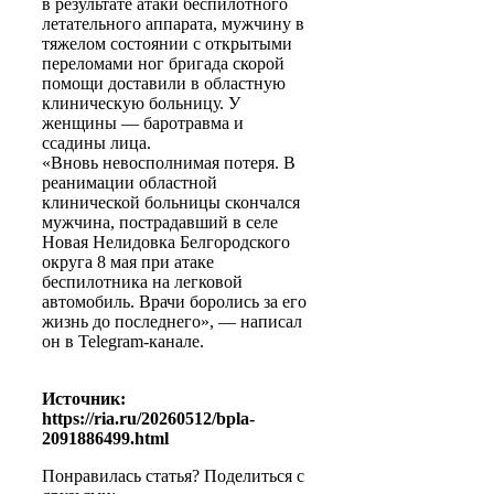
в результате атаки беспилотного
летательного аппарата, мужчину в
тяжелом состоянии с открытыми
переломами ног бригада скорой
помощи доставили в областную
клиническую больницу. У
женщины — баротравма и
ссадины лица.
«Вновь невосполнимая потеря. В
реанимации областной
клинической больницы скончался
мужчина, пострадавший в селе
Новая Нелидовка Белгородского
округа 8 мая при атаке
беспилотника на легковой
автомобиль. Врачи боролись за его
жизнь до последнего», — написал
он в Telegram-канале.
Источник:
https://ria.ru/20260512/bpla-
2091886499.html
Понравилась статья? Поделиться с