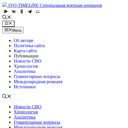
Skip
SVO-TIMELINE
Специальная военная операция
to
content
Menu
Menu
Об авторе
Политика сайта
Карта сайта
Публикации
Новости СВО
Хронология
Аналитика
Гуманитарные вопросы
Международная реакция
Источники
Новости СВО
Хронология
Аналитика
Гуманитарные вопросы
Международная реакция