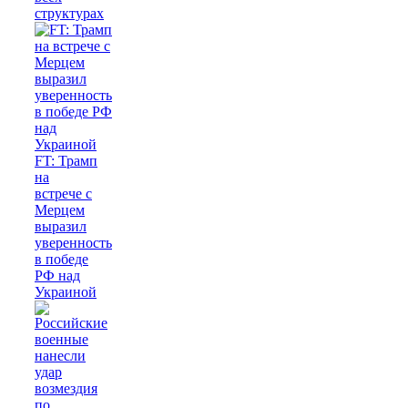
структурах
FT: Трамп
на
встрече с
Мерцем
выразил
уверенность
в победе
РФ над
Украиной