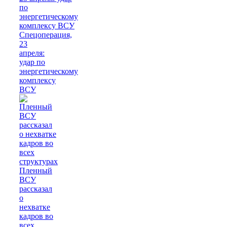
Спецоперация,
23
апреля:
удар по
энергетическому
комплексу
ВСУ
Пленный
ВСУ
рассказал
о
нехватке
кадров во
всех